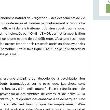
Desensitization and Reprocessing
phénomène naturel de « digestion » des évènements de vie
e suis intéressée et formée particulièrement à l’approche
 efficacité dans le traitement du stress post-traumatique.
te et homologuée par l’OMS. L’EMDR permet la mobilisation
ation d’une estime de soi déficiente. C’est une technique
s déblocages émotionnels ressentis après un choc ayant des
ersonne. Il faut savoir que l’EMDR ne peut ni effacer, ni
sse plus mal.
gie
, est une discipline qui découle de la psychiatrie. Son
ccidents traumatiques sur le psychique. Les chocs sont
ssion. La victimologie, quant à elle, est « une branche de
 psychosocial des victimes de crimes et de délits ». La
 ont toujours éprouvé des embarras à se démarquer l’une
ont éternellement liées vu que l’accompagnement d’un
sultat souhaité qu’en s’associant à
un soutien social et