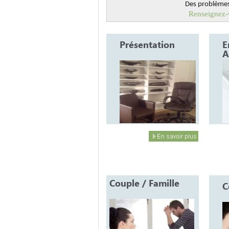
Des problèmes
Renseignez-v
Présentation
E
A
Couple / Famille
C