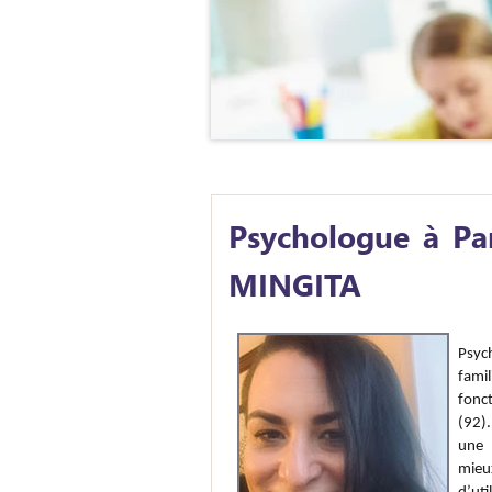
Psychologue à Par
MINGITA
Psyc
famil
fonc
(92).
une 
mieu