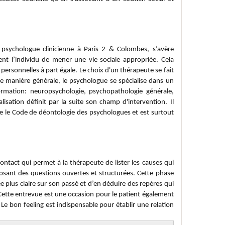
ogue ?
 psychologue clinicienne à Paris 2 & Colombes, s’avère
nt l’individu de mener une vie sociale appropriée. Cela
 personnelles à part égale. Le choix d'un thérapeute se fait
ne manière générale, le psychologue se spécialise dans un
ormation: neuropsychologie, psychopathologie générale,
alisation définit par la suite son champ d'intervention. Il
te le Code de déontologie des psychologues et est surtout
tation chez un psychologue ?
ntact qui permet à la thérapeute de lister les causes qui
posant des questions ouvertes et structurées. Cette phase
ée plus claire sur son passé et d’en déduire des repères qui
Cette entrevue est une occasion pour le patient également
. Le bon feeling est indispensable pour établir une relation