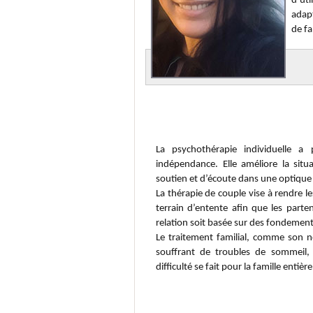
d’uti
adapt
de fa
Thérapie individuelle, de couple 
La psychothérapie individuelle a 
indépendance. Elle améliore la situ
soutien et d’écoute dans une optique
La thérapie de couple vise à rendre l
terrain d’entente afin que les part
relation soit basée sur des fondement
Le traitement familial, comme son n
souffrant de troubles de sommeil,
difficulté se fait pour la famille ent
Test QI pour enfant et adulte (