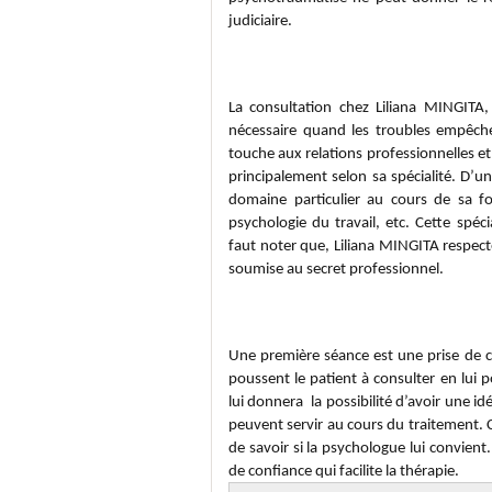
judiciaire.
Pourquoi consulter un psychol
La consultation chez Liliana MINGITA,
nécessaire quand les troubles empêche
touche aux relations professionnelles et
principalement selon sa spécialité. D’u
domaine particulier au cours de sa f
psychologie du travail, etc. Cette spéci
faut noter que, Liliana MINGITA respec
soumise au secret professionnel.
Comment se déroule une consul
Une première séance est une prise de co
poussent le patient à consulter en lui 
lui donnera la possibilité d’avoir une id
peuvent servir au cours du traitement. 
de savoir si la psychologue lui convient
de confiance qui facilite la thérapie.