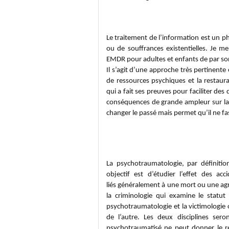
Thérapie EMDR:
Eye Movement 
Le traitement de l’information est un 
ou de souffrances existentielles. Je m
EMDR pour adultes et enfants de par son
Il s’agit d’une approche très pertinen
de ressources psychiques et la restaur
qui a fait ses preuves pour faciliter de
conséquences de grande ampleur sur la p
changer le passé mais permet qu’il ne fa
Psycho traumatologie victimolo
La psychotraumatologie, par définition
objectif est d’étudier l’effet des a
liés généralement à une mort ou une agre
la criminologie qui examine le statut
psychotraumatologie et la victimologie
de l’autre. Les deux disciplines ser
psychotraumatisé ne peut donner le ré