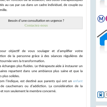
liser, en fonction de la situation, des outils thérapeutiques
és au cas par cas dans un cadre individuel, de couple ou
mille.
Besoin d’une consultation en urgence ?
Contactez-nous
et familiale
pour objectif de vous soulager et d’amplifier votre
ation de la personne grâce à des séances régulières de
 tournée vers la transformation.
es échanges plus fluides. Le thérapeute aide à instaurer un
enaires repartent dans une ambiance plus saine et que la
s plus solides.
om l’indique, est destiné aux parents qui ont un
enfant
 de cauchemars ou d’addiction. La considération de la
ière et non seulement le membre concerné.
WISC et WAIS)