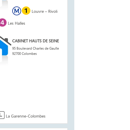
Leaflet
Louvre – Rivoli
+
−
Les Halles
CABINET HAUTS DE SEINE
95 Boulevard Charles de Gaulle
92700 Colombes
La Garenne-Colombes